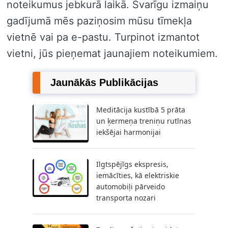
noteikumus jebkurā laikā. Svarīgu izmaiņu
gadījumā mēs paziņosim mūsu tīmekļa
vietnē vai pa e-pastu. Turpinot izmantot
vietni, jūs pieņemat jaunajiem noteikumiem.
Jaunākās Publikācijas
Meditācija kustībā 5 prāta
un ķermeņa treniņu rutīnas
iekšējai harmonijai
Ilgtspējīgs ekspresis,
iemācīties, kā elektriskie
automobiļi pārveido
transporta nozari