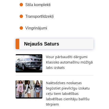
Stila komplekti
Transportlīdzekļi
Vingrinājumi
Nejaušs Saturs
Visur pārbaudīti dārgumi
Klasisko automašīnu mūžīgā
labs izskats
Naktsdzīves noskaņas
Iegūstiet pievilcīgu izskatu
ceļu tiem labvēlības
labvēlības cienītāju ballīšu
tērpiem