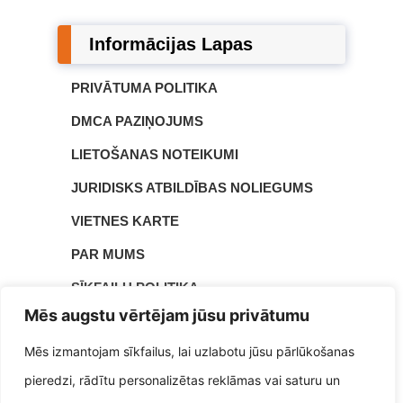
Informācijas Lapas
PRIVĀTUMA POLITIKA
DMCA PAZIŅOJUMS
LIETOŠANAS NOTEIKUMI
JURIDISKS ATBILDĪBAS NOLIEGUMS
VIETNES KARTE
PAR MUMS
SĪKFAILU POLITIKA
Mēs augstu vērtējam jūsu privātumu
SAZINIETIES AR MUMS
Mēs izmantojam sīkfailus, lai uzlabotu jūsu pārlūkošanas
▲
pieredzi, rādītu personalizētas reklāmas vai saturu un
| © 2026 | Tatjana Grinberga ir radošs autors un
Tiwut.com