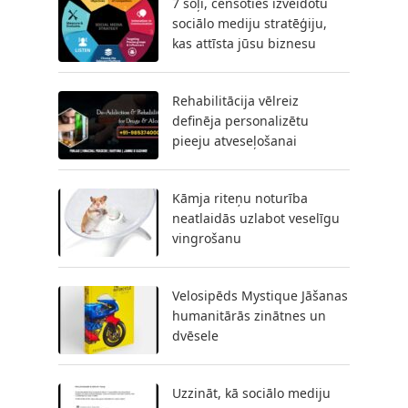
7 soļi, cenšoties izveidotu
sociālo mediju stratēģiju,
kas attīsta jūsu biznesu
Rehabilitācija vēlreiz
definēja personalizētu
pieeju atveseļošanai
Kāmja riteņu noturība
neatlaidās uzlabot veselīgu
vingrošanu
Velosipēds Mystique Jāšanas
humanitārās zinātnes un
dvēsele
Uzzināt, kā sociālo mediju