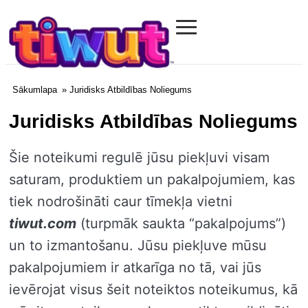
≡
Tiwut.com
Sākumlapa
» Juridisks Atbildības Noliegums
Juridisks Atbildības Noliegums
Šie noteikumi regulē jūsu piekļuvi visam
saturam, produktiem un pakalpojumiem, kas
tiek nodrošināti caur tīmekļa vietni
tiwut.com
(turpmāk saukta “pakalpojums”)
un to izmantošanu. Jūsu piekļuve mūsu
pakalpojumiem ir atkarīga no tā, vai jūs
ievērojat visus šeit noteiktos noteikumus, kā